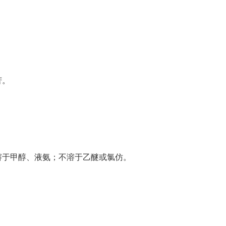
苦。
溶于甲醇、液氨；不溶于乙醚或氯仿。