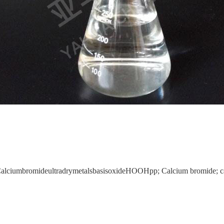
alciumbromideultradrymetalsbasisoxideHOOHpp; Calcium bromide; c