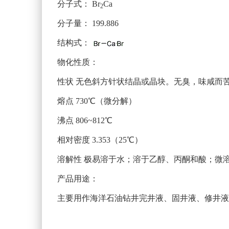
分子式：
Br
Ca
2
分子量：
199.886
结构式：
物化性质：
性状 无色斜方针状结晶或晶块。无臭，味咸而
熔点 730℃（微分解）
沸点 806~812℃
相对密度 3.353（25℃）
溶解性 极易溶于水；溶于乙醇、丙酮和酸；微
产品用途：
主要用作海洋石油钻井完井液、固井液、修井液